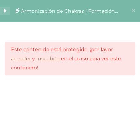
Ir
🌈 Armonización de Chakras | Formación
al
Online
CHAKRAS
9
contenido
SANACIÓN
15
Este contenido está protegido, ¡por favor
acceder
y
Inscribite
en el curso para ver este
VÍA EXTERNA
9
contenido!
Vía externa
Chakra 1
Chakra 2
Chakra 3