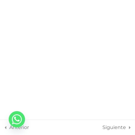
Chakra 4
Chakra 5
Chakra 6
Chakra 7
Descargar Módulo 5 en pdf
FINAL
2
ANEXOS
9
Anterior
Siguiente