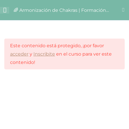
Ir
🌈 Armonización de Chakras | Formación
al
Online
contenido
Bienvenid@s
2
Este contenido está protegido, ¡por favor
EL SISTEMA DE
13
acceder
y
Inscribite
en el curso para ver este
CHAKRAS
contenido!
DIAGNÓSTICO
13
CHAKRAS
9
SANACIÓN
15